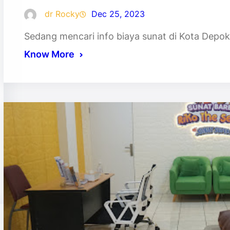
dr Rocky
Dec 25, 2023
Sedang mencari info biaya sunat di Kota Depok? A
Know More