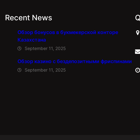
Recent News
Q
Обзор бонусов в букмекерской конторе
Казахстана
September 11, 2025
Обзор казино с бездепозитными фриспинами
September 11, 2025