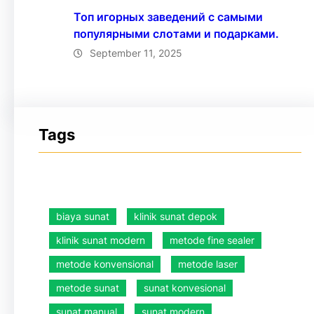
Топ игорных заведений с самыми
популярными слотами и подарками.
September 11, 2025
Tags
biaya sunat
klinik sunat depok
klinik sunat modern
metode fine sealer
metode konvensional
metode laser
metode sunat
sunat konvesional
sunat manual
sunat modern